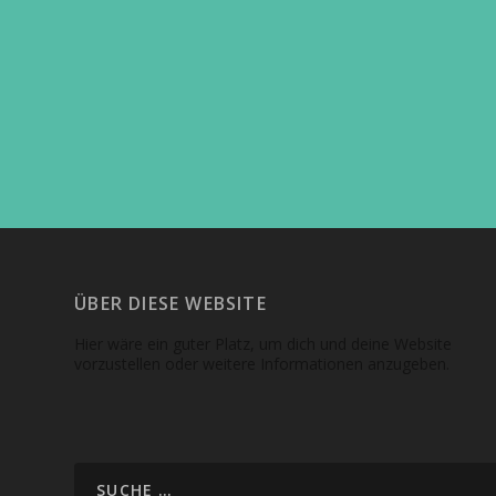
ÜBER DIESE WEBSITE
Hier wäre ein guter Platz, um dich und deine Website
vorzustellen oder weitere Informationen anzugeben.