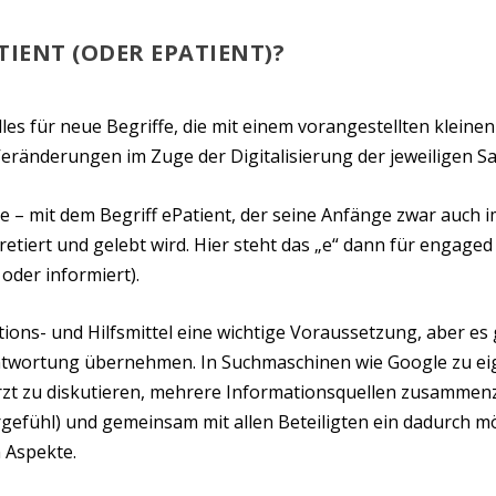
TIENT (ODER EPATIENT)?
alles für neue Begriffe, die mit einem vorangestellten klein
 Veränderungen im Zuge der Digitalisierung der jeweiligen S
le – mit dem Begriff ePatient, der seine Anfänge zwar auch 
pretiert und gelebt wird. Hier steht das „e“ dann für engag
oder informiert).
tions- und Hilfsmittel eine wichtige Voraussetzung, aber es
ntwortung übernehmen. In Suchmaschinen wie Google zu eig
rzt zu diskutieren, mehrere Informationsquellen zusammenz
rgefühl) und gemeinsam mit allen Beteiligten ein dadurch mö
n Aspekte.